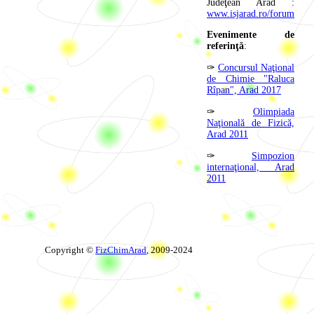
Judeţean Arad :
www.isjarad.ro/forum
Evenimente de
referinţă
:
✑
Concursul Naţional
de Chimie "Raluca
Rîpan", Arad 2017
✑
Olimpiada
Naţională de Fizică,
Arad 2011
✑
Simpozion
internaţional, Arad
2011
Copyright ©
FizChimArad
, 2009-2024