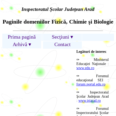
Inspectoratul Şcolar Judeţean Arad
Paginile domeniilor Fizică, Chimie şi Biologie
Prima pagină
Secţiuni ▾
Arhivă ▾
Contact
Legături de interes
:
✑ Ministerul
Educaţiei Naţionale :
www.edu.ro
✑ Forumul
educaţional SEI :
forum.portal.edu.ro
✑ Inspectoratul
Şcolar Judeţean Arad
:
www.isjarad.ro
✑ Forumul
Inspectoratului Şcolar