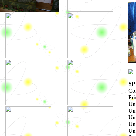
SP
Con
Pri
Uni
Uni
Uni
Uni
Uni