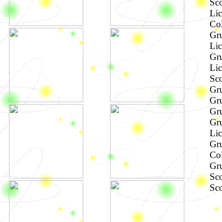
Sco
Lic
Col
Gru
Lic
Gru
Lic
Sco
Gru
Gru
Gru
Gru
Lic
Gr
Col
Gru
Sco
Sco