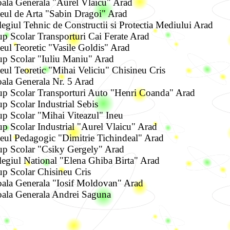
ala Generala "Aurel Vlaicu" Arad
eul de Arta "Sabin Dragoi" Arad
egiul Tehnic de Constructii si Protectia Mediului Arad
p Scolar Transporturi Cai Ferate Arad
eul Teoretic "Vasile Goldis" Arad
p Scolar "Iuliu Maniu" Arad
eul Teoretic "Mihai Veliciu" Chisineu Cris
ala Generala Nr. 5 Arad
p Scolar Transporturi Auto "Henri Coanda" Arad
p Scolar Industrial Sebis
p Scolar "Mihai Viteazul" Ineu
p Scolar Industrial "Aurel Vlaicu" Arad
eul Pedagogic "Dimitrie Tichindeal" Arad
up Scolar "Csiky Gergely" Arad
egiul National "Elena Ghiba Birta" Arad
p Scolar Chisineu Cris
ala Generala "Iosif Moldovan" Arad
ala Generala Andrei Saguna