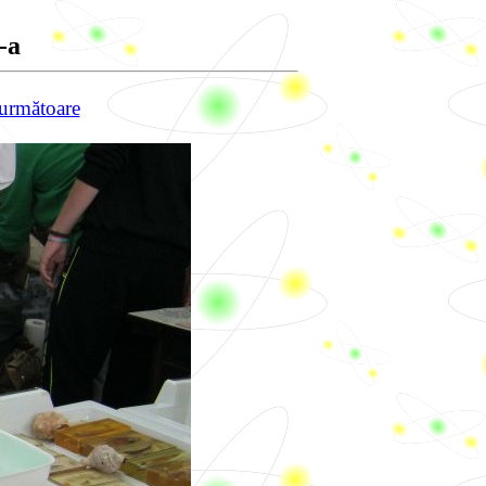
-a
următoare