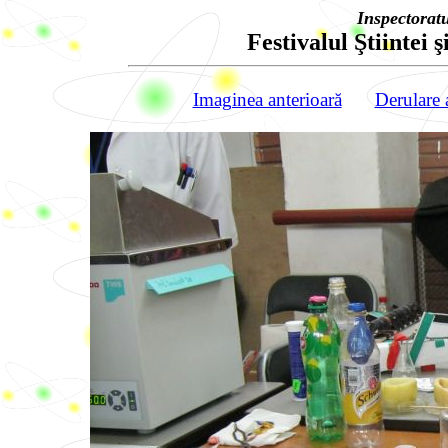
Inspectorat
Festivalul Ştiintei ş
Imaginea anterioară
Derulare