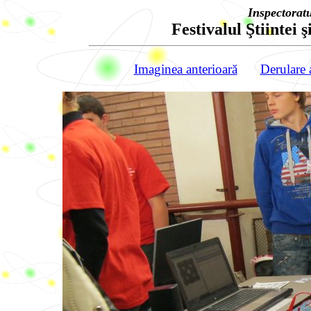
Inspectorat
Festivalul Ştiintei ş
Imaginea anterioară
Derulare